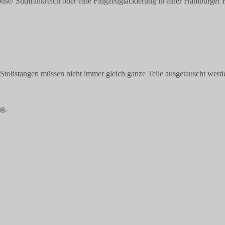
use/ Südfrankreich oder eine Flugzeuglackierung in einer Hamburger Fl
Stoßstangen müssen nicht immer gleich ganze Teile ausgetauscht werde
ng.