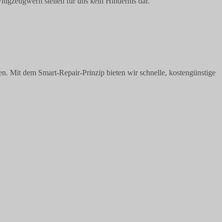
ugzeugwerft stellen für uns kein Hindernis dar.
n. Mit dem Smart-Repair-Prinzip bieten wir schnelle, kostengünstige