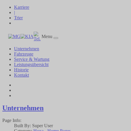
Cookie-Einstellungen
Karriere
|
Trier
Menu
Unternehmen
Fahrzeuge
Service & Wartung
Leistungsübersicht
Historie
Kontakt
Unternehmen
Page Info:
Built By:
Super User
Category:
Hoxa - Home Pages